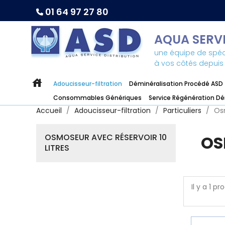
01 64 97 27 80
AQUA SERVI
une équipe de spéci
à vos côtés depuis
house
Adoucisseur-filtration
Déminéralisation Procédé ASD
Consommables Génériques
Service Régénération Dé
Accueil
Adoucisseur-filtration
Particuliers
Osm
OSMOSEUR AVEC RÉSERVOIR 10
OS
LITRES
Il y a 1 pr