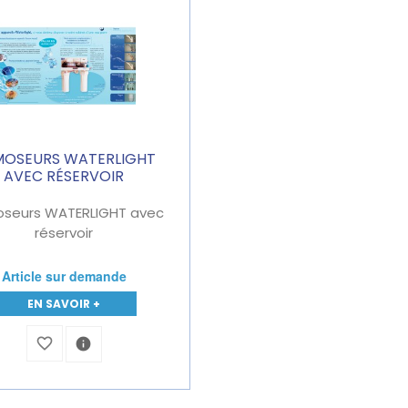
OSEURS WATERLIGHT
AVEC RÉSERVOIR
seurs WATERLIGHT avec
réservoir
Article sur demande
EN SAVOIR +
favorite_border
info