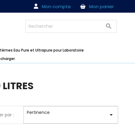
Mon compte
Mon panier
search
tèmes Eau Pure et Ultrapure pour Laboratoire
écharger
 LITRES
Pertinence

er par :