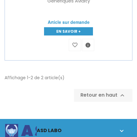
Génériques Avidity
Article sur demande
EN SAVOIR +
favorite_border
info
Affichage 1-2 de 2 article(s)
Retour en haut

ASD LABO
