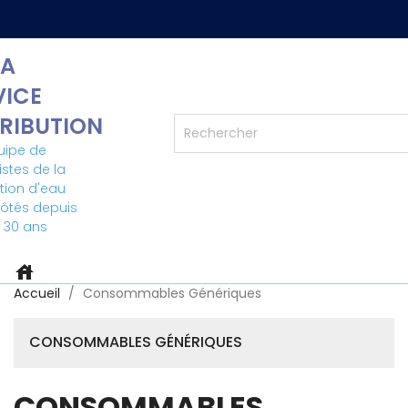
A
VICE
TRIBUTION
uipe de
istes de la
ation d'eau
côtés depuis
 30 ans
house
Accueil
Consommables Génériques
CONSOMMABLES GÉNÉRIQUES
CONSOMMABLES