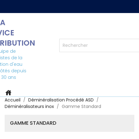
A
VICE
TRIBUTION
uipe de
istes de la
ation d'eau
côtés depuis
 30 ans
house
Accueil
Déminéralisation Procédé ASD
Déminéralisateurs inox
Gamme Standard
GAMME STANDARD