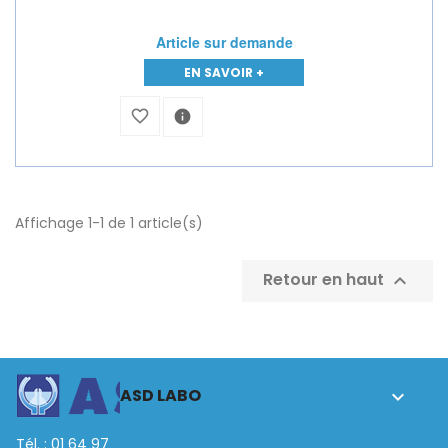
Article sur demande
EN SAVOIR +
favorite_border
info
Affichage 1-1 de 1 article(s)
Retour en haut

ASD LABO

Tél. : 01 64 97