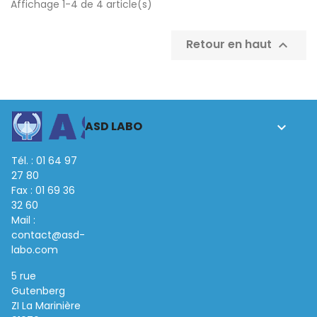
Affichage 1-4 de 4 article(s)
Retour en haut

ASD LABO

Tél. : 01 64 97
27 80
Fax : 01 69 36
32 60
Mail :
contact@asd-
labo.com
5 rue
Gutenberg
ZI La Marinière