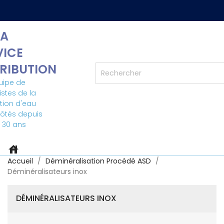
A
VICE
TRIBUTION
uipe de
istes de la
ation d'eau
côtés depuis
 30 ans
house
Accueil
Déminéralisation Procédé ASD
Déminéralisateurs inox
DÉMINÉRALISATEURS INOX