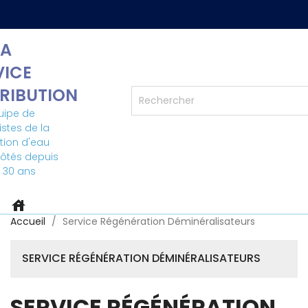
A
VICE
TRIBUTION
uipe de
istes de la
ation d'eau
côtés depuis
 30 ans
house
Accueil
Service Régénération Déminéralisateurs
SERVICE RÉGÉNÉRATION DÉMINÉRALISATEURS
SERVICE RÉGÉNÉRATION