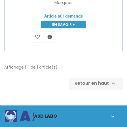
Marques
Article sur demande
EN SAVOIR +
favorite_border
info
Affichage 1-1 de 1 article(s)
Retour en haut

ASD LABO
