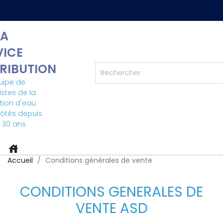
A
VICE
TRIBUTION
uipe de
istes de la
ation d'eau
côtés depuis
 30 ans
house
Accueil
Conditions générales de vente
CONDITIONS GENERALES DE
VENTE ASD